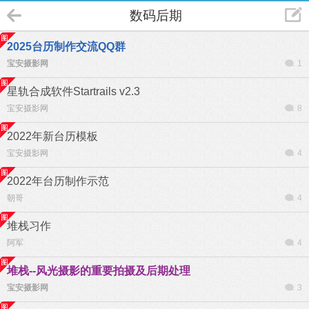
数码后期
2025台历制作交流QQ群
宝安摄影网
1
星轨合成软件Startrails v2.3
宝安摄影网
8
2022年新台历模板
宝安摄影网
4
2022年台历制作示范
朝哥
4
堆栈习作
阿军
4
堆栈--风光摄影的重要拍摄及后期处理
宝安摄影网
3