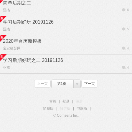
简单后期之二
亚杰
6
学习后期好玩 20191126
亚杰
5
2020年台历新模板
宝安摄影网
4
学习后期好玩之二 20191126
亚杰
4
上一页
第1页
下一页
首页
|
登录
|
注册
简易版
|
触屏版
|
电脑版
|
© Comsenz Inc.