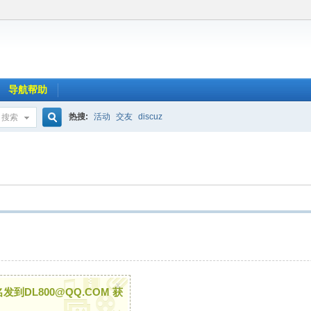
导航帮助
热搜:
活动
交友
discuz
搜索
搜
索
x
DL800@QQ.COM 获