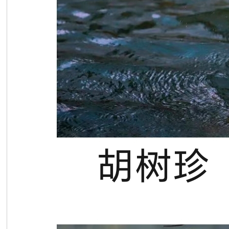
的
良
师