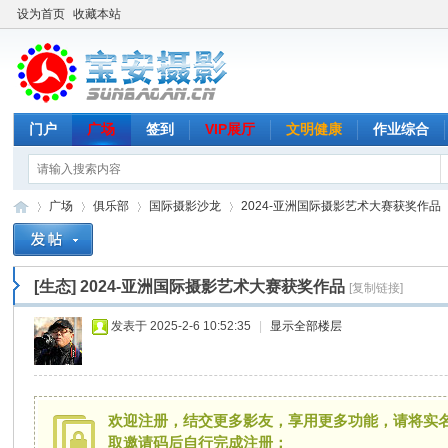
设为首页
收藏本站
门户
广场
签到
VIP展厅
文明健康
作业综合
广场
俱乐部
国际摄影沙龙
2024-亚洲国际摄影艺术大赛获奖作品
[生态]
2024-亚洲国际摄影艺术大赛获奖作品
[复制链接]
宝
»
›
›
›
发表于 2025-2-6 10:52:35
|
显示全部楼层
欢迎注册，结交更多影友，享用更多功能，请将实名发到
取邀请码后自行完成注册；